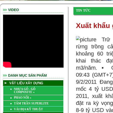
VIDEO
TIN TỨC
Xuất khẩu 
DANH MỤC SẢN PHẨM
VẬT LIỆU XÂY DỰNG
NHỰA GỖ - GỖ
COMPOSITE
»
PHAO NỔI
»
TẤM TRẦN SUPERLITE
VẢI ĐỊA KỸ THUẬT