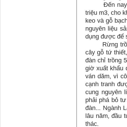
Đến nay, trữ
triệu m3, cho k
keo và gỗ bạch
nguyên liệu s
dụng được để s
Rừng trồng sả
cây gỗ tứ thiết
đàn chỉ trồng 
giờ xuất khẩu
ván dăm, vì c
cạnh tranh đượ
cung nguyên li
phải phá bỏ tư
đàn... Ngành L
lâu năm, đầu t
thác.