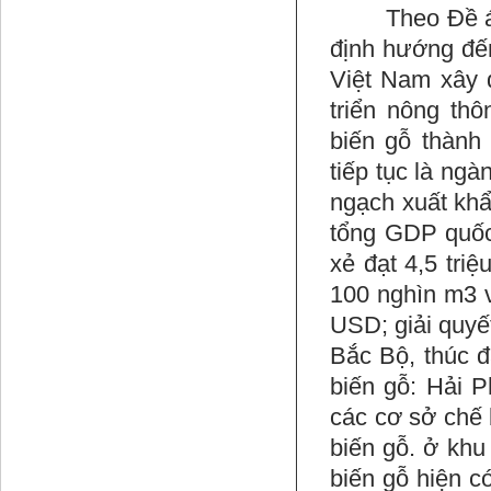
Theo Đề án Q
định hướng đế
Việt Nam xây 
triển nông th
biến gỗ thành 
tiếp tục là ngà
ngạch xuất khẩ
tổng GDP quốc
xẻ đạt 4,5 tr
100 nghìn m3 v
USD; giải quyế
Bắc Bộ, thúc đ
biến gỗ: Hải 
các cơ sở chế 
biến gỗ. ở kh
biến gỗ hiện c