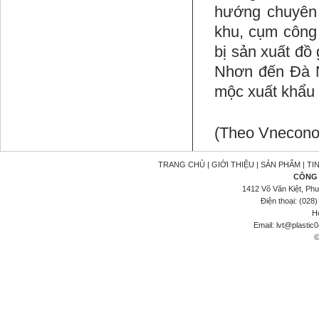
hướng chuyên 
khu, cụm công 
bị sản xuất đồ
Nhơn đến Đà N
mộc xuất khẩu 
(Theo Vnecon
TRANG CHỦ
|
GIỚI THIỆU
|
SẢN PHẨM
|
TI
CÔNG 
1412 Võ Văn Kiệt, Ph
Điện thoại: (028
Ho
Email:
lvt@plastic
©