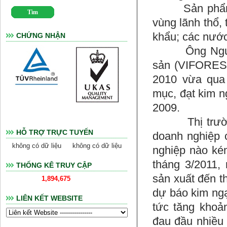
Sản phẩm gỗ 
vùng lãnh thổ, 
khẩu; các nướ
CHỨNG NHẬN
Ông Nguyễn T
sản (VIFORES)
2010 vừa qua
mục, đạt kim n
2009.
Thị trường t
HỖ TRỢ TRỰC TUYẾN
doanh nghiệp 
không có dữ liệu
không có dữ liệu
nghiệp nào ké
tháng 3/2011,
THỐNG KÊ TRUY CẬP
sản xuất đến t
1,894,675
dự báo kim ngạ
LIÊN KẾT WEBSITE
tức tăng khoả
đau đầu nhiều 