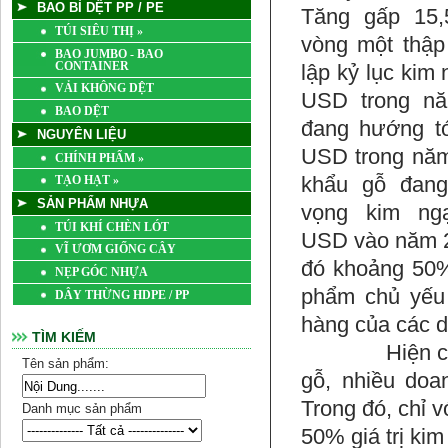
BAO BÌ DỆT PP / PE
TÚI SIÊU THỊ
»
BAO JUMBO - BAO
CONTAINER
VẢI KHÔNG DỆT
BAO DỆT
NGUYÊN LIỆU
CHÍNH PHẨM
»
TẠO HẠT
»
SẢN PHẨM NHỰA
TÚI KHÍ CHÈN LÓT
VĨ ƯƠM GIỐNG CÂY
đó khoảng 50%
NẸP GÓC NHỰA
phẩm chủ yếu 
DÂY THỪNG HDPE / PP
hàng của các d
TÌM KIẾM
Hiện có 970 
Tên sản phẩm:
gỗ, nhiều doa
Trong đó, chỉ 
Danh mục sản phẩm
50% giá trị ki