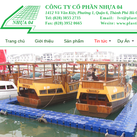
CÔNG TY CỔ PHẦN NHỰA 04
1412 Võ Văn Kiệt, Phường 1, Quận 6, Thành Phố Hồ 
Tel: (028) 3855 2735
Email:
lvt@plas
Fax: (028) 3952 0665
Wesite:
www.plast
Trang chủ
Giới thiệu
Sản phẩm
Tin tức
Dự Án